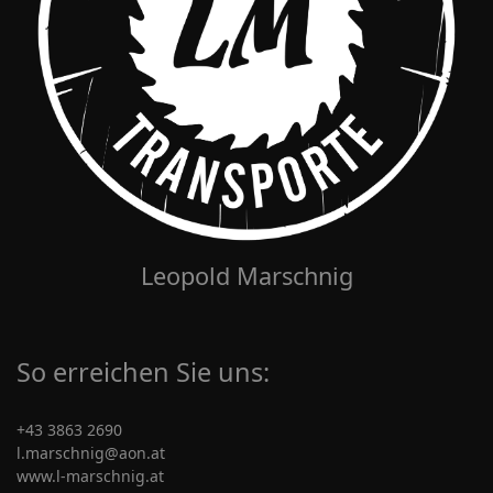
Leopold Marschnig
So erreichen Sie uns:
+43 3863 2690
l.marschnig@aon.at
www.l-marschnig.at