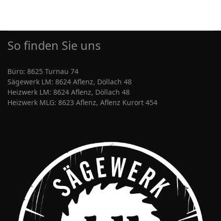
So finden Sie uns
Büro: 8625 Turnau 74
Sägewerk LM: 8624 Aflenz, Döllach 48
Heizwerk LM: 8624 Aflenz, Döllach 48
Heizwerk MLG: 8623 Aflenz, Aflenz Kurort 454